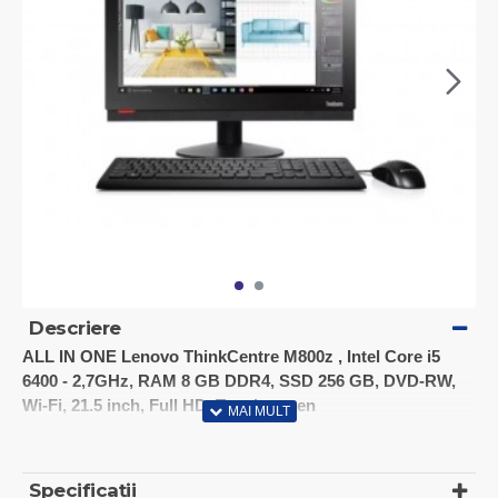
Descriere
ALL IN ONE Lenovo ThinkCentre M800z , Intel Core i5
6400 - 2,7GHz, RAM 8 GB DDR4, SSD 256 GB, DVD-RW,
Wi-Fi, 21.5 inch, Full HD, Touchscreen
DISPLAY
Tip display: LED
Diagonala (inch): 21.5
Specificații