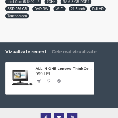
Intel Core i5 6400 - 2
7GHz
RAM 8 GB DDR4
SSD 256 GB
DVD-RW
Wi-Fi
21.5 inch
Full HD
Touchscreen
Vizualizate recent
Cele mai vizualizate
ALL IN ONE Lenovo ThinkCentre M800z , Intel Core i5 6400 - 2,7GHz, RAM 8 GB DDR4, SSD 256 GB, DVD-RW, Wi-Fi, 21.5 inch, Full HD, Touchscreen
999 LEI