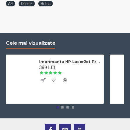
A4
Duplex
Retea
Cele mai vizualizate
Imprimanta HP LaserJet Pro 400 M401dn laser alb-negru, A4,Duplex, Retea, 33 ppm
399 LEI