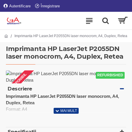
Autentificare
Înregistrare
Imprimanta HP LaserJet P2055DN laser monocrom, A4, Duplex, Retea
Imprimanta HP LaserJet P2055DN
laser monocrom, A4, Duplex, Retea
INDISPONIBIL
BESTSELLER
REFURBISHED
Descriere
Imprimanta HP LaserJet P2055DN laser monocrom, A4,
Duplex, Retea
Format: A4
Functii disponibile: imprimare
Tehnologie: laser
Mod tiparire: monocrom
Specificații