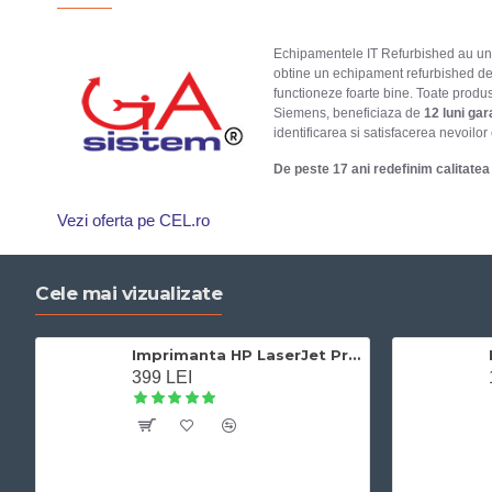
Echipamentele IT Refurbished au un gr
obtine un echipament refurbished de i
functioneze foarte bine. Toate produ
Siemens, beneficiaza de
12 luni gar
identificarea si satisfacerea nevoilor
De peste 17 ani redefinim calitatea 
Vezi oferta pe CEL.ro
Cele mai vizualizate
Imprimanta HP LaserJet Pro 400 M401dn laser alb-negru, A4,Duplex, Retea, 33 ppm
399 LEI