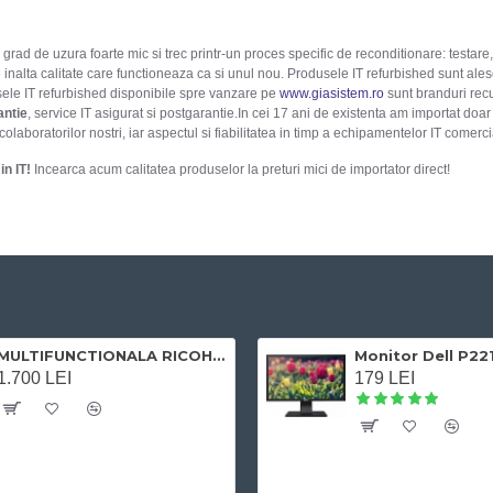
ad de uzura foarte mic si trec printr-un proces specific de reconditionare: testare, 
nalta calitate care functioneaza ca si unul nou. Produsele IT refurbished sunt alese 
sele IT refurbished disponibile spre vanzare pe
www.giasistem.ro
sunt branduri recu
antie
, service IT asigurat si postgarantie.In cei 17 ani de existenta am importat do
 colaboratorilor nostri, iar aspectul si fiabilitatea in timp a echipamentelor IT come
in IT!
Incearca acum calitatea produselor la preturi mici de importator direct!
MULTIFUNCTIONALA RICOH AFICIO MP C305SPF
1.700 LEI
179 LEI