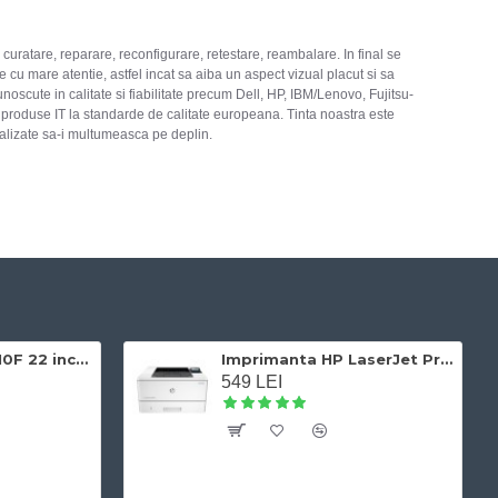
curatare, reparare, reconfigurare, retestare, reambalare. In final se
cu mare atentie, astfel incat sa aiba un aspect vizual placut si sa
noscute in calitate si fiabilitate precum Dell, HP, IBM/Lenovo, Fujitsu-
ar produse IT la standarde de calitate europeana. Tinta noastra este
rcializate sa-i multumeasca pe deplin.
Monitor Dell P2210F 22 inch LCD, 5 ms, DP, DVI-D, VGA
Imprimanta HP LaserJet Pro M402dn monocrom A4, Duplex, USB, Retea, 38 ppm
549 LEI