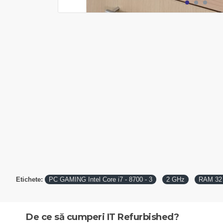
Etichete:
PC GAMING Intel Core i7 - 8700 - 3
2 GHz
RAM 32
De ce să cumperi IT Refurbished?