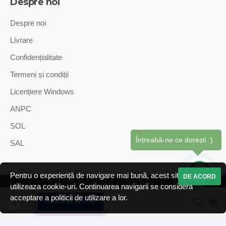
Despre noi
Despre noi
Livrare
Confidențialitate
Termeni și condiții
Licențiere Windows
ANPC
SOL
Întreabă-ne ce dorești :)
SAL
Pentru o experiență de navigare mai bună, acest site web
DE ACORD
utilizeaza cookie-uri. Continuarea navigarii se considera
Copyright © GiaSistem SRL. Toate drepturile sunt rezervate.
acceptare a politicii de utilizare a lor.
ADAUGĂ ÎN COŞ