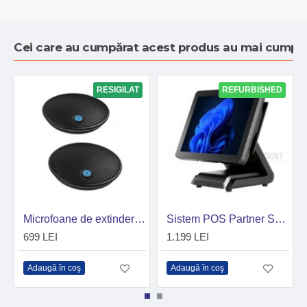
Cei care au cumpărat acest produs au mai cumpăr
RESIGILAT
REFURBISHED
Microfoane de extindere Logitech V-U0037 pentru conferințe video și audio, negru - Produs nou
Sistem POS Partner SP-1060, Intel Core i5 6500TE - 2.3 GHz, RAM 8GB DDR4, SSD 240 GB, 15 inch, Touchscreen
699 LEI
1.199 LEI
Adaugă în coş
Adaugă în coş