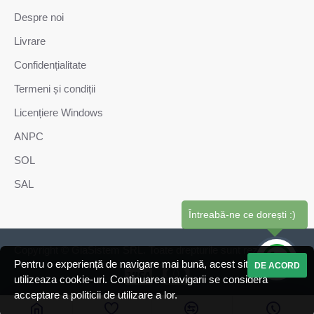
Despre noi
Livrare
Confidențialitate
Termeni și condiții
Licențiere Windows
ANPC
SOL
SAL
Întreabă-ne ce dorești :)
Copyright © GiaSistem SRL. Toate drepturile sunt rezervate.
Pentru o experiență de navigare mai bună, acest site web
DE ACORD
utilizeaza cookie-uri. Continuarea navigarii se considera
acceptare a politicii de utilizare a lor.