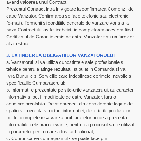
avand valoarea unui Contract.
Prezentul Contract intra in vigoare la confirmarea Comenzii de
catre Vanzator. Confirmarea se face telefonic sau electronic
(e-mail). Termenii si conditiile generale de vanzare vor sta la
baza Contractului astfel incheiat, in completarea acestora fiind
Certificatul de Garantie emis de catre Vanzator sau un furnizor
al acestuia.
3. EXTINDEREA OBLIGATIILOR VANZATORULUI
a. Vanzatorul isi va utiliza cunostintele sale profesionale si
tehnice pentru a atinge rezultatul stipulat in Comanda si va
livra Bunurile si Serviciile care indeplinesc cerintele, nevoile si
specificatiile Cumparatorului;
b. Informatiile prezentate pe site-urile vanzatorului, au caracter
informativ si pot fi modificate de catre Vanzator, fara o
anuntare prealabila. De asemenea, din considerente legate de
spatiu si coerenta structurii informatiei, descrierile produselor
pot fi incomplete insa vanzatorul face eforturi de a prezenta
informatiile cele mai relevante, pentru ca produsul sa fie utilizat
in parametrii pentru care a fost achizitionat;
c. Comunicarea cu magazinul - se poate face prin