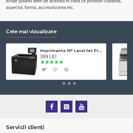
livrate putand diferi de acestea in ceea ce priveste culoarea,
aspectul, forma, accesorizarea etc.
Cele mai vizualizate
Imprimanta HP LaserJet Pro 400 M401dn laser alb-negru, A4,Duplex, Retea, 33 ppm
399 LEI
Servicii clienți