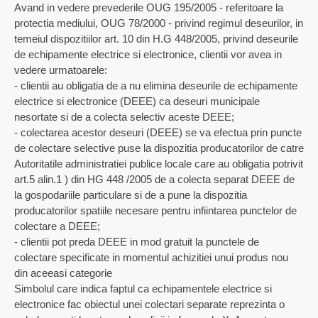
Avand in vedere prevederile OUG 195/2005 - referitoare la
protectia mediului, OUG 78/2000 - privind regimul deseurilor, in
temeiul dispozitiilor art. 10 din H.G 448/2005, privind deseurile
de echipamente electrice si electronice, clientii vor avea in
vedere urmatoarele:
- clientii au obligatia de a nu elimina deseurile de echipamente
electrice si electronice (DEEE) ca deseuri municipale
nesortate si de a colecta selectiv aceste DEEE;
- colectarea acestor deseuri (DEEE) se va efectua prin puncte
de colectare selective puse la dispozitia producatorilor de catre
Autoritatile administratiei publice locale care au obligatia potrivit
art.5 alin.1 ) din HG 448 /2005 de a colecta separat DEEE de
la gospodariile particulare si de a pune la dispozitia
producatorilor spatiile necesare pentru infiintarea punctelor de
colectare a DEEE;
- clientii pot preda DEEE in mod gratuit la punctele de
colectare specificate in momentul achizitiei unui produs nou
din aceeasi categorie
Simbolul care indica faptul ca echipamentele electrice si
electronice fac obiectul unei colectari separate reprezinta o