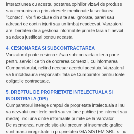
interactiunea cu acesta, postarea opiniilor vizavi de produse
sau comunicarea prin adresele mentionate la sectiunea
"contact". Vor fi excluse din site sau ignorate, pareri sau
adresari ce contin injurii sau un limbaj neadecvat. Vanzatorul
are libertatea de a gestiona informatiile primite fara a fi nevoit
sa aduca justificari pentru aceasta.
4. CESIONAREA SI SUBCONTRACTAREA
Vanzatorul poate cesiona si/sau subcontracta o terta parte
pentru servicii ce tin de onorarea comenzii, cu informarea
Cumparatorului, nefiind necesar acordul acestuia. Vanzatorul
va fi intotdeauna responsabil fata de Cumparator pentru toate
obligatiile contractuale.
5. DREPTUL DE PROPRIETATE INTELECTUALA SI
INDUSTRIALA (DPI)
Cumparatorul intelege dreptul de proprietate intelectuala si nu
va dezvalui unei terte parti sau va face publice (pe internet sau
media), nici una dintre informarile primite de la Vanzator.
De asemenea, numele site-ului precum si insemnele grafice
sunt marci inregistrate in proprietatea GIA SISTEM SRL si nu