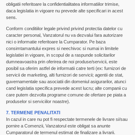
obligatii referitoare la confidentialitatea informatiilor trimise,
daca legislatia in vigoare nu prevede alte specificari in acest
sens.
Conform conditiilor legale privind privind protectia datelor cu
caracter personal, Vanzatorul nu va dezvalui fara autorizare
nici o informatie referitoare la Cumparator. Pe baza
consimtamantului expres si neechivoc si numai in limitele
legislatiei in vigoare, in scopul de a raspunde solicitarilor
dumneavoastra prin oferirea de noi produse/servicii, este
posibil sa oferim astfel de informatii catre terti (ex: furnizori de
servicii de marketing, alti furnizori de servicii; agentii de stat,
guvernamentale sau asociatii din domeniul asigurarilor, atunci
cand legislatia specifica prevede acest lucru; alte companii cu
care putem dezvolta programe comune de ofertare pe piata a
produselor si serviciilor noastre).
7. TERMENE PENALITATI
In cazul in care nu pot fi respectate termenele de livrare si/sau
pornire a Comenzii, Vanzatorul este obligat sa anunte
Cumparatorul de termenul estimat de finalizare a livrarii.