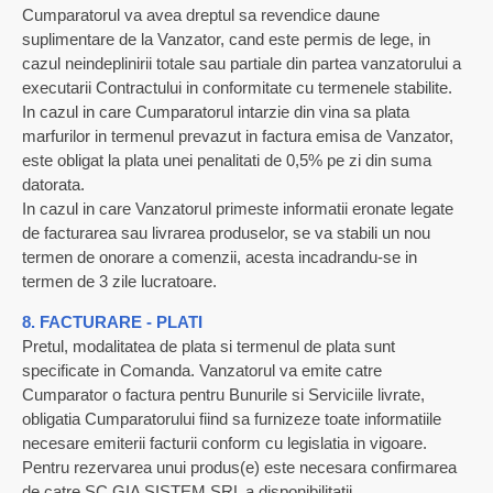
Cumparatorul va avea dreptul sa revendice daune
suplimentare de la Vanzator, cand este permis de lege, in
cazul neindeplinirii totale sau partiale din partea vanzatorului a
executarii Contractului in conformitate cu termenele stabilite.
In cazul in care Cumparatorul intarzie din vina sa plata
marfurilor in termenul prevazut in factura emisa de Vanzator,
este obligat la plata unei penalitati de 0,5% pe zi din suma
datorata.
In cazul in care Vanzatorul primeste informatii eronate legate
de facturarea sau livrarea produselor, se va stabili un nou
termen de onorare a comenzii, acesta incadrandu-se in
termen de 3 zile lucratoare.
8. FACTURARE - PLATI
Pretul, modalitatea de plata si termenul de plata sunt
specificate in Comanda. Vanzatorul va emite catre
Cumparator o factura pentru Bunurile si Serviciile livrate,
obligatia Cumparatorului fiind sa furnizeze toate informatiile
necesare emiterii facturii conform cu legislatia in vigoare.
Pentru rezervarea unui produs(e) este necesara confirmarea
de catre SC GIA SISTEM SRL a disponibilitatii