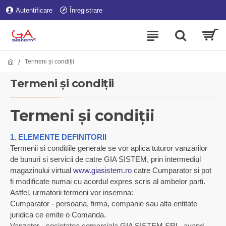
Autentificare
Înregistrare
Termeni și condiții
Termeni și condiții
Termeni și condiții
1. ELEMENTE DEFINITORII
Termenii si conditiile generale se vor aplica tuturor vanzarilor
de bunuri si servicii de catre GIA SISTEM, prin intermediul
magazinului virtual
www.giasistem.ro
catre Cumparator si pot
fi modificate numai cu acordul expres scris al ambelor parti.
Astfel, urmatorii termeni vor insemna:
Cumparator - persoana, firma, companie sau alta entitate
juridica ce emite o Comanda.
Vanzator - societatea comerciala GIA SISTEM SRL, avand