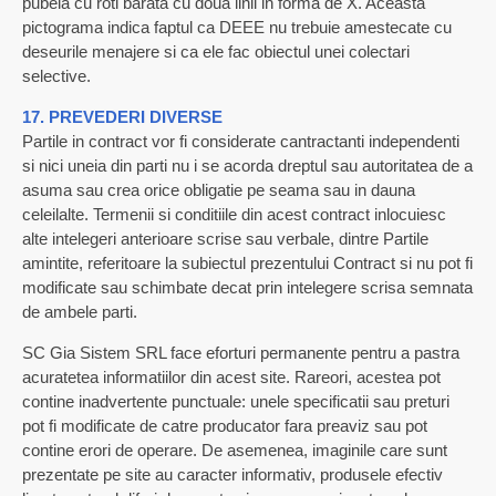
pubela cu roti barata cu doua linii in forma de X. Aceasta
pictograma indica faptul ca DEEE nu trebuie amestecate cu
deseurile menajere si ca ele fac obiectul unei colectari
selective.
17. PREVEDERI DIVERSE
Partile in contract vor fi considerate cantractanti independenti
si nici uneia din parti nu i se acorda dreptul sau autoritatea de a
asuma sau crea orice obligatie pe seama sau in dauna
celeilalte. Termenii si conditiile din acest contract inlocuiesc
alte intelegeri anterioare scrise sau verbale, dintre Partile
amintite, referitoare la subiectul prezentului Contract si nu pot fi
modificate sau schimbate decat prin intelegere scrisa semnata
de ambele parti.
SC Gia Sistem SRL face eforturi permanente pentru a pastra
acuratetea informatiilor din acest site. Rareori, acestea pot
contine inadvertente punctuale: unele specificatii sau preturi
pot fi modificate de catre producator fara preaviz sau pot
contine erori de operare. De asemenea, imaginile care sunt
prezentate pe site au caracter informativ, produsele efectiv