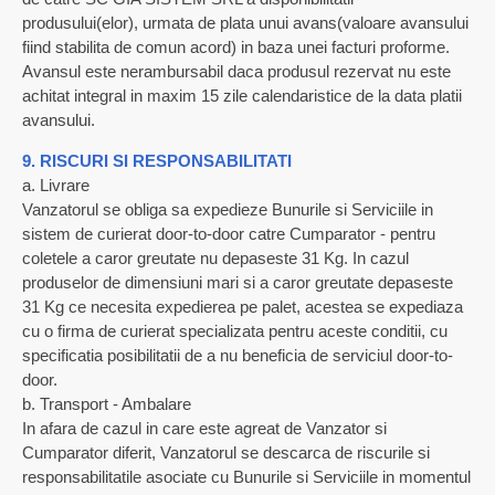
produsului(elor), urmata de plata unui avans(valoare avansului
fiind stabilita de comun acord) in baza unei facturi proforme.
Avansul este nerambursabil daca produsul rezervat nu este
achitat integral in maxim 15 zile calendaristice de la data platii
avansului.
9. RISCURI SI RESPONSABILITATI
a. Livrare
Vanzatorul se obliga sa expedieze Bunurile si Serviciile in
sistem de curierat door-to-door catre Cumparator - pentru
coletele a caror greutate nu depaseste 31 Kg. In cazul
produselor de dimensiuni mari si a caror greutate depaseste
31 Kg ce necesita expedierea pe palet, acestea se expediaza
cu o firma de curierat specializata pentru aceste conditii, cu
specificatia posibilitatii de a nu beneficia de serviciul door-to-
door.
b. Transport - Ambalare
In afara de cazul in care este agreat de Vanzator si
Cumparator diferit, Vanzatorul se descarca de riscurile si
responsabilitatile asociate cu Bunurile si Serviciile in momentul