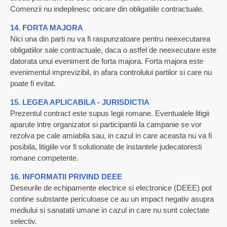
Comenzii nu indeplinesc oricare din obligatiile contractuale.
14. FORTA MAJORA
Nici una din parti nu va fi raspunzatoare pentru neexecutarea
obligatiilor sale contractuale, daca o astfel de neexecutare este
datorata unui eveniment de forta majora. Forta majora este
evenimentul imprevizibil, in afara controlului partilor si care nu
poate fi evitat.
15. LEGEA APLICABILA - JURISDICTIA
Prezentul contract este supus legii romane. Eventualele litigii
aparute intre organizator si participantii la campanie se vor
rezolva pe cale amiabila sau, in cazul in care aceasta nu va fi
posibila, litigiile vor fi solutionate de instantele judecatoresti
romane competente.
16. INFORMATII PRIVIND DEEE
Deseurile de echipamente electrice si electronice (DEEE) pot
contine substante periculoase ce au un impact negativ asupra
mediului si sanatatii umane in cazul in care nu sunt colectate
selectiv.