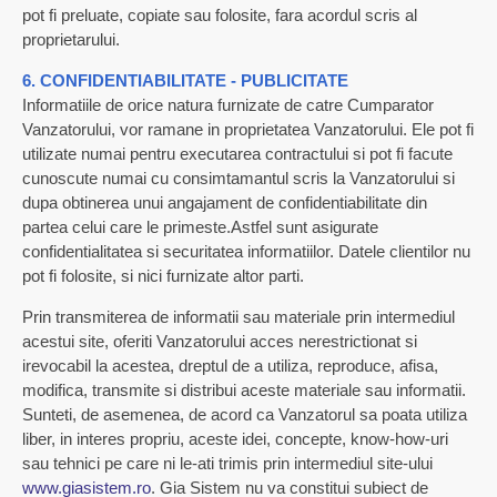
pot fi preluate, copiate sau folosite, fara acordul scris al
proprietarului.
6. CONFIDENTIABILITATE - PUBLICITATE
Informatiile de orice natura furnizate de catre Cumparator
Vanzatorului, vor ramane in proprietatea Vanzatorului. Ele pot fi
utilizate numai pentru executarea contractului si pot fi facute
cunoscute numai cu consimtamantul scris la Vanzatorului si
dupa obtinerea unui angajament de confidentiabilitate din
partea celui care le primeste.Astfel sunt asigurate
confidentialitatea si securitatea informatiilor. Datele clientilor nu
pot fi folosite, si nici furnizate altor parti.
Prin transmiterea de informatii sau materiale prin intermediul
acestui site, oferiti Vanzatorului acces nerestrictionat si
irevocabil la acestea, dreptul de a utiliza, reproduce, afisa,
modifica, transmite si distribui aceste materiale sau informatii.
Sunteti, de asemenea, de acord ca Vanzatorul sa poata utiliza
liber, in interes propriu, aceste idei, concepte, know-how-uri
sau tehnici pe care ni le-ati trimis prin intermediul site-ului
www.giasistem.ro
. Gia Sistem nu va constitui subiect de