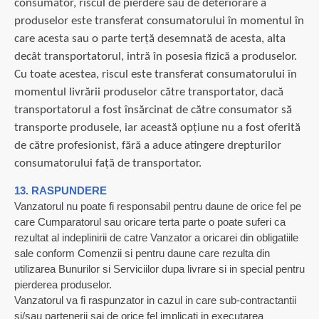
consumator, riscul de pierdere sau de deteriorare a
produselor este transferat consumatorului în momentul în
care acesta sau o parte terță desemnată de acesta, alta
decât transportatorul, intră în posesia fizică a produselor.
Cu toate acestea, riscul este transferat consumatorului în
momentul livrării produselor către transportator, dacă
transportatorul a fost însărcinat de către consumator să
transporte produsele, iar această opțiune nu a fost oferită
de către profesionist, fără a aduce atingere drepturilor
consumatorului față de transportator.
13. RASPUNDERE
Vanzatorul nu poate fi responsabil pentru daune de orice fel pe
care Cumparatorul sau oricare terta parte o poate suferi ca
rezultat al indeplinirii de catre Vanzator a oricarei din obligatiile
sale conform Comenzii si pentru daune care rezulta din
utilizarea Bunurilor si Serviciilor dupa livrare si in special pentru
pierderea produselor.
Vanzatorul va fi raspunzator in cazul in care sub-contractantii
si/sau partenerii sai de orice fel implicati in executarea