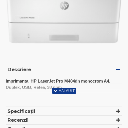
Descriere
Imprimanta HP LaserJet Pro M404dn monocrom A4,
Duplex, USB, Retea, 38 ppm
Functii: Imprimare
Format: A4
Tehnologie: Laser
Specificații
Mod tiparire: monocrom
Recenzii
Prima pagina: 6.3 sec