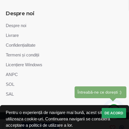
Despre noi
Despre noi
Livrare
Confidențialitate
Termeni și condiții
Licențiere Windows
ANPC
SOL
Întreabă-ne ce dorești :)
SAL
Pentru o experiență de navigare mai bună, acest site web
DE ACORD
utilizeaza cookie-uri. Continuarea navigarii se considera
Copyright © GiaSistem SRL. Toate drepturile sunt rezervate.
acceptare a politicii de utilizare a lor.
ADAUGĂ ÎN COŞ