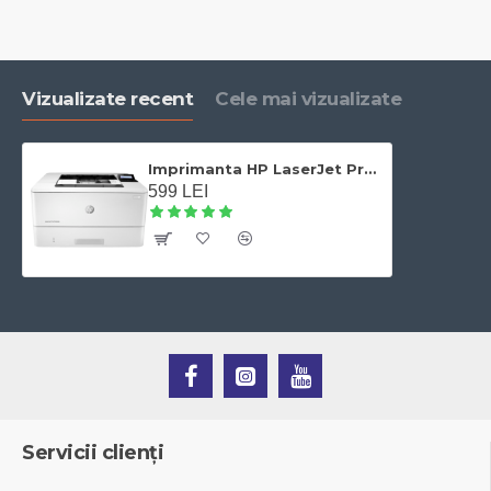
Vizualizate recent
Cele mai vizualizate
Imprimanta HP LaserJet Pro M404dn monocrom A4, Duplex, USB, Retea, 38 ppm
599 LEI
Servicii clienți