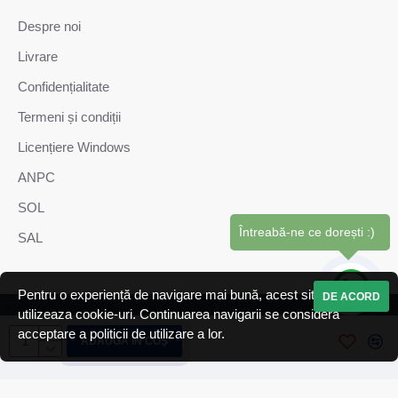
Despre noi
Livrare
Confidențialitate
Termeni și condiții
Licențiere Windows
ANPC
SOL
Întreabă-ne ce dorești :)
SAL
Pentru o experiență de navigare mai bună, acest site web
DE ACORD
utilizeaza cookie-uri. Continuarea navigarii se considera
Copyright © GiaSistem SRL. Toate drepturile sunt rezervate.
acceptare a politicii de utilizare a lor.
ADAUGĂ ÎN COŞ