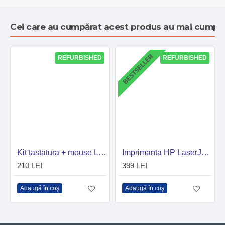
Cei care au cumpărat acest produs au mai cumpăr
BESTSELLER
REFURBISHED
REFURBISHED
Kit tastatura + mouse Logitech MK540, Wireless
Imprimanta HP LaserJet Pro 400 M401dn laser alb-negru, A4,Duplex, Retea, 33 ppm
210 LEI
399 LEI
Adaugă în coş
Adaugă în coş