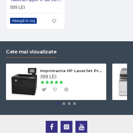
999 LEI
Adaugă în coş
Cele mai vizualizate
Imprimanta HP LaserJet Pro 400 M401dn laser alb-negru, A4,Duplex, Retea, 33 ppm
399 LEI