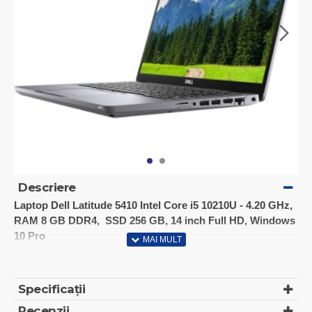
Descriere
Laptop Dell Latitude 5410 Intel Core i5 10210U - 4.20 GHz,
RAM 8 GB DDR4, SSD 256 GB, 14 inch Full HD, Windows
10 Pro
PROCESOR
Tip procesor: Intel Core i5-10210 - 1.6 GHz, 4.2 GHz in Turbo
Specificații
Boost
Numar nuclee/ thread-uri: 4/8
Recenzii