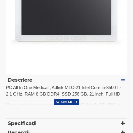
Descriere
PC All In One Medical , Adlink MLC-21 Intel Core i5-8500T -
2.1 GHz, RAM 8 GB DDR4, SSD 256 GB, 21 inch, Full HD
Noua serie de computere medicale MLC 8 de la ADLINK, cu
procesoare Intel® Core™ de a 8-a generație, oferă
performanțe de calcul ridicate și capacități remarcabile de
Specificații
procesare grafică. Seria MLC 8 este proiectată cu capacități
optime de vizualizare și carcase igienice, complet etanșe și
Recenzii