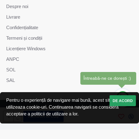
Despre noi
Livrare
Confidențialitate
Termeni și condiții
Licențiere Windows
ANPC
SOL
Întreabă-ne ce dorești :)
SAL
Pentru o experiență de navigare mai bună, acest site web
DE ACORD
utilizeaza cookie-uri. Continuarea navigarii se considera
Copyright © GiaSistem SRL. Toate drepturile sunt rezervate.
acceptare a politicii de utilizare a lor.
ADAUGĂ ÎN COŞ